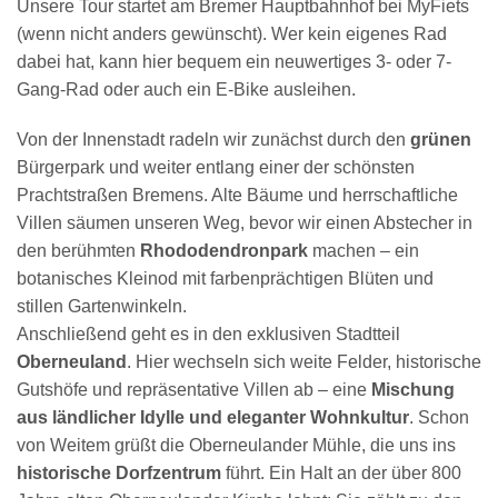
Unsere Tour startet am Bremer Hauptbahnhof bei MyFiets
(wenn nicht anders gewünscht). Wer kein eigenes Rad
dabei hat, kann hier bequem ein neuwertiges 3- oder 7-
Gang-Rad oder auch ein E-Bike ausleihen.
Von der Innenstadt radeln wir zunächst durch den
grünen
Bürgerpark und weiter entlang einer der schönsten
Prachtstraßen Bremens. Alte Bäume und herrschaftliche
Villen säumen unseren Weg, bevor wir einen Abstecher in
den berühmten
Rhododendronpark
machen – ein
botanisches Kleinod mit farbenprächtigen Blüten und
stillen Gartenwinkeln.
Anschließend geht es in den exklusiven Stadtteil
Oberneuland
. Hier wechseln sich weite Felder, historische
Gutshöfe und repräsentative Villen ab – eine
Mischung
aus ländlicher Idylle und eleganter Wohnkultur
. Schon
von Weitem grüßt die Oberneulander Mühle, die uns ins
historische Dorfzentrum
führt. Ein Halt an der über 800