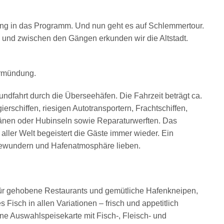
ung in das Programm. Und nun geht es auf Schlemmertour.
 und zwischen den Gängen erkunden wir die Altstadt.
ermündung.
ndfahrt durch die Überseehäfen. Die Fahrzeit beträgt ca.
ierschiffen, riesigen Autotransportern, Frachtschiffen,
änen oder Hubinseln sowie Reparaturwerften. Das
ller Welt begeistert die Gäste immer wieder. Ein
e bewundern und Hafenatmosphäre lieben.
Tür gehobene Restaurants und gemütliche Hafenkneipen,
 Fisch in allen Variationen – frisch und appetitlich
ine Auswahlspeisekarte mit Fisch-, Fleisch- und